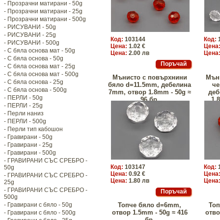
- Прозрачни матирани - 50g
- Прозрачни матирани - 25g
- Прозрачни матирани - 500g
- РИСУВАНИ - 50g
- РИСУВАНИ - 25g
Код:
103144
Код:
- РИСУВАНИ - 500g
Цена:
1.02 €
Цена
- С бяла основа мат - 50g
Цена:
2.00 лв
Цена
- С бяла основа - 50g
- С бяла основа мат - 25g
- С бяла основа мат - 500g
Мънисто с повърхнини
Мън
- С бяла основа - 25g
бяло d=11.5mm, дебелина
че
- С бяла основа - 500g
7mm, отвор 1.8mm - 50g ≈
деб
- ПЕРЛИ - 50g
96 бр.
1.
- ПЕРЛИ - 25g
- Перли наниз
- ПЕРЛИ - 500g
- Перли тип кабошон
- Гравирани - 50g
- Гравирани - 25g
- Гравирани - 500g
- ГРАВИРАНИ СЪС СРЕБРО -
Код:
103147
Код:
50g
Цена:
0.92 €
Цена
- ГРАВИРАНИ СЪС СРЕБРО -
Цена:
1.80 лв
Цена
25g
- ГРАВИРАНИ СЪС СРЕБРО -
500g
- Гравирани с бяло - 50g
Топче бяло d=6mm,
Топ
отвор 1.5mm - 50g ≈ 416
отво
- Гравирани с бяло - 500g
бр.