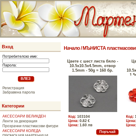
Про
Вход
Начало
/
МЪНИСТА пластмасови
Потребителско име:
Цвете с шест листа бяло -
Цв
Парола:
10.5x10.5x4.5mm, отвор
1.5mm - 50g ≈ 160 бр.
10.5
1.5
Регистрация
Забравена парола
Категории
АКСЕСОАРИ ВЕЛИКДЕН
Код:
103104
Код:
Цена:
0.82 €
Цена
Ленти за декорация
Цена:
1.60 лв
Цена
Прозрачни пластмасови фигури
АКСЕСОАРИ КОЛЕДА
ПРОМОЦИЯ МАРТЕНИЦИ