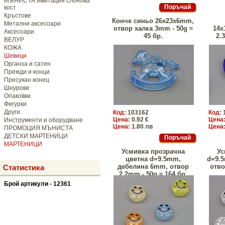
МЪНИСТА имитация слонова
кост
Кръстове
Конче синьо 26x23x6mm,
Метални аксесоари
отвор халка 3mm - 50g ≈
14x
Аксесоари
45 бр.
2.
ВЕЛУР
КОЖА
Шевици
Органза и сатен
Прежди и конци
Пресукан конец
Шнурове
Опаковки
Фигурки
Други
Код:
103162
Код:
Цена:
0.92 €
Цена
Инструменти и оборудване
Цена:
1.80 лв
Цена
ПРОМОЦИЯ МЪНИСТА
ДЕТСКИ МАРТЕНИЦИ
МАРТЕНИЦИ
Усмивка прозрачна
Ус
цветна d=9.5mm,
d=9.
дебелина 6mm, отвор
отво
Статистика
2.2mm - 50g ≈ 164 бр.
Брой артикули - 12361