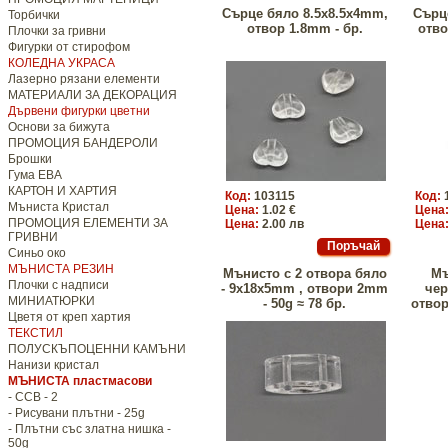
Сърце бяло 8.5x8.5x4mm,
Сърц
Торбички
отвор 1.8mm - бр.
отво
Плочки за гривни
Фигурки от стирофом
КОЛЕДНА УКРАСА
Лазерно рязани елементи
МАТЕРИАЛИ ЗА ДЕКОРАЦИЯ
Дървени фигурки цветни
Основи за бижута
ПРОМОЦИЯ БАНДЕРОЛИ
Брошки
Гума ЕВА
КАРТОН И ХАРТИЯ
Код:
103115
Код:
Мъниста Кристал
Цена:
1.02 €
Цена
ПРОМОЦИЯ ЕЛЕМЕНТИ ЗА
Цена:
2.00 лв
Цена
ГРИВНИ
Синьо око
МЪНИСТА РЕЗИН
Мънисто с 2 отвора бяло
Мъ
Плочки с надписи
- 9x18x5mm , отвори 2mm
чер
МИНИАТЮРКИ
- 50g ≈ 78 бр.
отвор
Цветя от креп хартия
ТЕКСТИЛ
ПОЛУСКЪПОЦЕННИ КАМЪНИ
Нанизи кристал
МЪНИСТА пластмасови
- CCB - 2
- Рисувани плътни - 25g
- Плътни със златна нишка -
50g