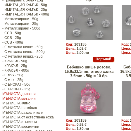
- Гравирани с бяло - 25g
- ИМИТАЦИЯ КАМЪК - 50g
- ИМИТАЦИЯ КАМЪК - 25g
- ИМИТАЦИЯ КАМЪК - 400g
- Метализирани - 50g
- Метализирани - 25g
- Метализирани - 500g
- CCB - 50g
- CCB - 25g
- CCB - 400g
Код:
103155
Код:
- С метална нишка - 50g
Цена:
1.02 €
Цена
- С метална нишка - 500g
Цена:
2.00 лв
Цена
- С метална нишка - 25g
- КРАКЪЛ - 50g
- КРАКЪЛ - 25g
Бебешко шише розово,
Беб
- КРАКЪЛ - 400g
16.8x33.5mm, отвор халка
16.8x
- С мъх - 50g
3.5mm - 50g ≈ 10 бр.
3.
- С мъх - 25g
- С БРОКАТ - 50g
- С БРОКАТ - 25g
МЪНИСТА дървени
МЪНИСТА метални
МЪНИСТА Фимо
МЪНИСТА Шамбала
МЪНИСТА разделители
МЪНИСТА от естествена кожа
Код:
103159
Код:
МЪНИСТА стъклени
Цена:
0.92 €
Цена
МЪНИСТА керамични
Цена:
1.80 лв
Цена