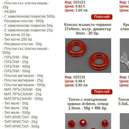
Код:
103123
Код:
- Плътни със златна нишка -
Цена:
0.82 €
Цена
25g
Цена:
1.60 лв
Цена
- РЕЗИН
- С хамелеоново покритие 500g
- Рисувани плътни - 500g
Конско мънисто червено
Кр
- С хамелеоново покритие 50g
17x4mm, вътр. диаметър
отво
- С хамелеоново покритие 25g
8mm - 20 бр.
- Тип копче 20 бр.
- Тип копче 200 бр.
- Рисувани плътни - 50g
- Плътни със златна нишка -
500g
- ПЛЪТНИ - 50g
- ПЛЪТНИ - 25g
- ПЛЪТНИ - 400g
- ПЛЪТНИ - 500g
- Плътни матирани - 50g
Код:
103132
Код:
- Плътни матирани - 25g
Цена:
0.46 €
Цена
- Плътни матирани - 500g
Цена:
0.90 лв
Цена
- МАТ. ПРЪСКАНИ - 50g
- МАТ. ПРЪСКАНИ - 25g
- МАТ.ПРЪСКАНИ - 500g
Топче с повърхнини
Топче
- Тип желе - 50g
чрвено d=6mm, отвор
5.5x6
- Тип желе - 25g
1.5mm - 50g ≈ 496 бр.
- Тип желе - 500g
- ТИП КРИСТАЛ - 50g
- ТИП КРИСТАЛ - 25g
- ТИП КРИСТАЛ - 500g