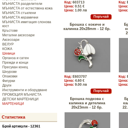
Код:
603713
Код:
МЪНИСТА разделители
Цена:
0.51 €
Цена
МЪНИСТА от естествена кожа
Цена:
1.00 лв
Цена
МЪНИСТА стъклени
МЪНИСТА керамични
МЪНИСТА имитация слонова
Брошка с кокиче и
Б
кост
калинка 20x28mm - 12 бр.
к
Кръстове
2
Метални аксесоари
Аксесоари
ВЕЛУР
КОЖА
Шевици
Органза и сатен
Прежди и конци
Пресукан конец
Шнурове
Опаковки
Код:
E603707
Код:
Цена:
4.60 €
Цена
Фигурки
Цена:
9.00 лв
Цена
Други
Инструменти и оборудване
ПРОМОЦИЯ МЪНИСТА
Брошка подкова с
Б
ДЕТСКИ МАРТЕНИЦИ
калинка и детелина
ка
МАРТЕНИЦИ
20x23mm - 12 бр.
22
Статистика
Брой артикули - 12361