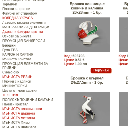
Брошка кошница с
Б
Торбички
кокиче и калинка
ка
Плочки за гривни
20x28mm - 1 бр.
Фигурки от стирофом
КОЛЕДНА УКРАСА
Лазерно рязани елементи
МАТЕРИАЛИ ЗА ДЕКОРАЦИЯ
Дървени фигурки цветни
Основи за бижута
ПРОМОЦИЯ БАНДЕРОЛИ
Брошки
Гума ЕВА
КАРТОН И ХАРТИЯ
Код:
603708
Код:
Мъниста Кристал
Цена:
0.51 €
Цена
ПРОМОЦИЯ ЕЛЕМЕНТИ ЗА
Цена:
1.00 лв
Цена
ГРИВНИ
Синьо око
МЪНИСТА РЕЗИН
Брошка с щъркел
Б
Плочки с надписи
24x27.5mm - 1 бр.
2
МИНИАТЮРКИ
Цветя от креп хартия
ТЕКСТИЛ
ПОЛУСКЪПОЦЕННИ КАМЪНИ
Нанизи кристал
МЪНИСТА пластмасови
МЪНИСТА дървени
МЪНИСТА метални
МЪНИСТА Фимо
МЪНИСТА Шамбала