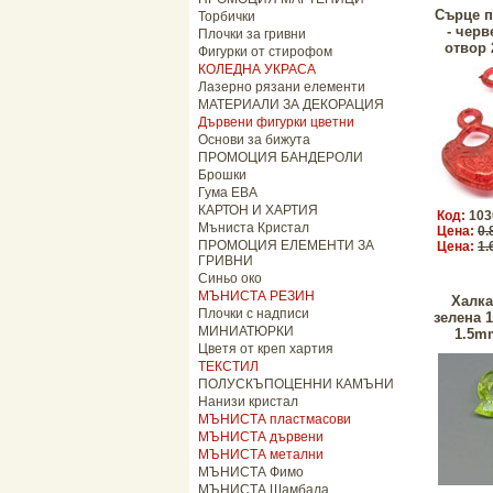
Сърце п
Торбички
- чер
Плочки за гривни
отвор 
Фигурки от стирофом
КОЛЕДНА УКРАСА
Лазерно рязани елементи
МАТЕРИАЛИ ЗА ДЕКОРАЦИЯ
Дървени фигурки цветни
Основи за бижута
ПРОМОЦИЯ БАНДЕРОЛИ
Брошки
Гума ЕВА
КАРТОН И ХАРТИЯ
Код:
103
Мъниста Кристал
Цена:
0.
ПРОМОЦИЯ ЕЛЕМЕНТИ ЗА
Цена:
1.
ГРИВНИ
Синьо око
МЪНИСТА РЕЗИН
Халка
Плочки с надписи
зелена 
МИНИАТЮРКИ
1.5mm
Цветя от креп хартия
ТЕКСТИЛ
ПОЛУСКЪПОЦЕННИ КАМЪНИ
Нанизи кристал
МЪНИСТА пластмасови
МЪНИСТА дървени
МЪНИСТА метални
МЪНИСТА Фимо
МЪНИСТА Шамбала