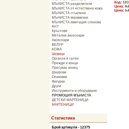
Код:
103
МЪНИСТА разделители
Цена:
0.
МЪНИСТА от естествена кожа
Цена:
1.
МЪНИСТА стъклени
МЪНИСТА керамични
МЪНИСТА имитация слонова
кост
Кръстове
Метални аксесоари
Аксесоари
ВЕЛУР
КОЖА
Шевици
Органза и сатен
Прежди и конци
Пресукан конец
Шнурове
Опаковки
Фигурки
Други
Инструменти и оборудване
ПРОМОЦИЯ МЪНИСТА
ДЕТСКИ МАРТЕНИЦИ
МАРТЕНИЦИ
Статистика
Брой артикули - 12375