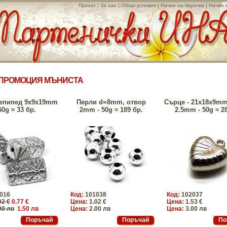
Проект
|
За нас
|
Общи условия
|
Начин на поръчка
|
Начин 
ПРОМОЦИЯ МЪНИСТА
епипед 9х9х19mm
Перли d=8mm, отвор
Сърце - 21х18х9mm
50g ≈ 33 бр.
2mm - 50g ≈ 189 бр.
2.5mm - 50g ≈ 28
016
Код:
101038
Код:
102037
02 €
0.77 €
Цена:
1.02 €
Цена:
1.53 €
00 лв
1.50 лв
Цена:
2.00 лв
Цена:
3.00 лв