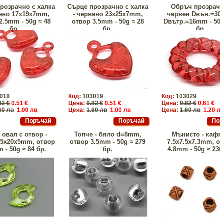
розрачно с халка
Сърце прозрачно с халка
Обръч прозрач
вено 17x19x7mm,
- червено 23x25x7mm,
червен Dвън.=3
2.5mm - 50g ≈ 48
отвор 3.5mm - 50g ≈ 28
Dвътр.=16mm - 50
бр.
бр.
бр.
018
Код:
103019
Код:
103029
82 €
0.51 €
Цена:
0.82 €
0.51 €
Цена:
0.82 €
0.61 €
60 лв
1.00 лв
Цена:
1.60 лв
1.00 лв
Цена:
1.60 лв
1.20 
 овал с отвор -
Топче - бяло d=8mm,
Мънисто - каф
15x20x5mm, отвор
отвор 3.5mm - 50g ≈ 279
7.5х7.5x7.3mm, 
 - 50g ≈ 84 бр.
бр.
4.8mm - 50g ≈ 23