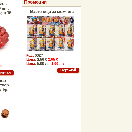
Промоции
ен -
0mm,
Мартеници за момчета
g ≈ 16
Код:
0327
Цена:
2.56 €
2.05 €
Цена:
5.00 лв
4.00 лв
лв
яво
отвор
6 бр.