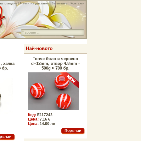
на плащане
|
Начин на доставка
|
Запитване
|
Контакти
Най-новото
Топче бяло и червено
, халка
d=12mm, отвор 4.8mm -
 бр.
500g ≈ 700 бр.
Код:
E117243
Цена:
7.16 €
Цена:
14.00 лв