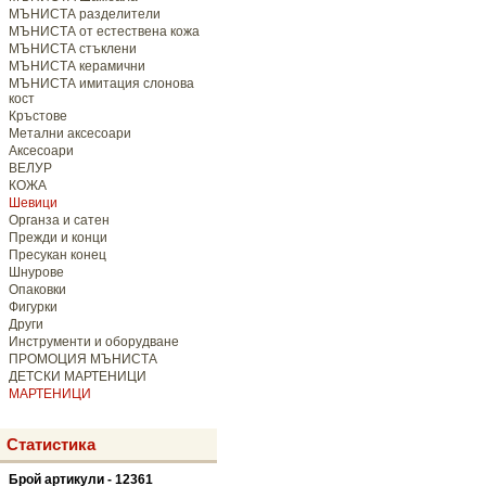
МЪНИСТА разделители
МЪНИСТА от естествена кожа
МЪНИСТА стъклени
МЪНИСТА керамични
МЪНИСТА имитация слонова
кост
Кръстове
Метални аксесоари
Аксесоари
ВЕЛУР
КОЖА
Шевици
Органза и сатен
Прежди и конци
Пресукан конец
Шнурове
Опаковки
Фигурки
Други
Инструменти и оборудване
ПРОМОЦИЯ МЪНИСТА
ДЕТСКИ МАРТЕНИЦИ
МАРТЕНИЦИ
Статистика
Брой артикули - 12361