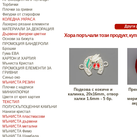
Торбички
Плочки за гривни
Фигурки от стирофом
КОЛЕДНА УКРАСА
Лазерно рязани елементи
МАТЕРИАЛИ ЗА ДЕКОРАЦИЯ
Дървени фигурки цветни
Хора поръчали този продукт, ку
Основи за бижута
ПРОМОЦИЯ БАНДЕРОЛИ
Брошки
Гума ЕВА
КАРТОН И ХАРТИЯ
Мъниста Кристал
ПРОМОЦИЯ ЕЛЕМЕНТИ ЗА
ГРИВНИ
Синьо око
МЪНИСТА РЕЗИН
Плочки с надписи
Подкова с кокиче и
Пре
МИНИАТЮРКИ
калинка, 20x16mm, отвор
Цветя от креп хартия
халки 1.6mm - 5 бр.
мери
ТЕКСТИЛ
ак
ПОЛУСКЪПОЦЕННИ КАМЪНИ
Нанизи кристал
МЪНИСТА пластмасови
МЪНИСТА дървени
МЪНИСТА метални
МЪНИСТА Фимо
МЪНИСТА Шамбала