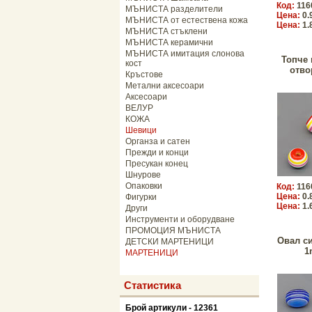
Код:
116
МЪНИСТА разделители
Цена:
0.
МЪНИСТА от естествена кожа
Цена:
1.
МЪНИСТА стъклени
МЪНИСТА керамични
МЪНИСТА имитация слонова
Топче 
кост
отво
Кръстове
Метални аксесоари
Аксесоари
ВЕЛУР
КОЖА
Шевици
Органза и сатен
Прежди и конци
Пресукан конец
Шнурове
Опаковки
Код:
116
Цена:
0.
Фигурки
Цена:
1.
Други
Инструменти и оборудване
ПРОМОЦИЯ МЪНИСТА
Овал с
ДЕТСКИ МАРТЕНИЦИ
1
МАРТЕНИЦИ
Статистика
Брой артикули - 12361