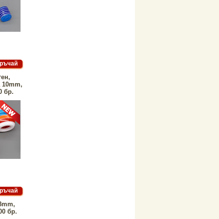
ен,
 10mm,
0 бр.
=8mm,
00 бр.