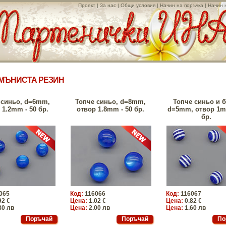
Проект
|
За нас
|
Общи условия
|
Начин на поръчка
|
Начин 
МЪНИСТА РЕЗИН
 синьо, d=6mm,
Топче синьо, d=8mm,
Топче синьо и б
 1.2mm - 50 бр.
отвор 1.8mm - 50 бр.
d=5mm, отвор 1m
бр.
065
Код:
116066
Код:
116067
92 €
Цена:
1.02 €
Цена:
0.82 €
80 лв
Цена:
2.00 лв
Цена:
1.60 лв