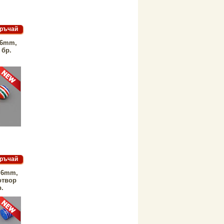
=6mm,
 бр.
=6mm,
отвор
р.