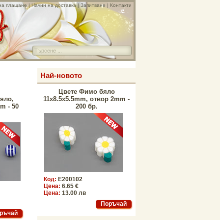
на плащане
|
Начин на доставка
|
Запитване
|
Контакти
Най-новото
Цвете Фимо бяло
яло,
11x8.5x5.5mm, отвор 2mm -
m - 50
200 бр.
Код:
E200102
Цена:
6.65 €
Цена:
13.00 лв