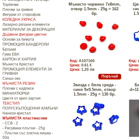
Мънисто червено 7x8mm,
Цв
Торбички
отвор 1.5mm - 25g ≈ 162
си
Плочки за гривни
бр.
1.
Фигурки от стирофом
КОЛЕДНА УКРАСА
Лазерно рязани елементи
МАТЕРИАЛИ ЗА ДЕКОРАЦИЯ
Дървени фигурки цветни
Основи за бижута
ПРОМОЦИЯ БАНДЕРОЛИ
Брошки
Гума ЕВА
КАРТОН И ХАРТИЯ
Код:
A107160
Код:
Мъниста Кристал
Цена:
0.61 €
Цена
ПРОМОЦИЯ ЕЛЕМЕНТИ ЗА
Цена:
1.20 лв
Цена
ГРИВНИ
Синьо око
МЪНИСТА РЕЗИН
Звезда с бяла среда -
Б
Плочки с надписи
синя 9x9.5mm, отвор
d=11
МИНИАТЮРКИ
1.5mm - 25g ≈ 130 бр.
Цветя от креп хартия
ТЕКСТИЛ
ПОЛУСКЪПОЦЕННИ КАМЪНИ
Нанизи кристал
МЪНИСТА пластмасови
- CCB - 2
- Рисувани плътни - 25g
- Плътни със златна нишка -
50g