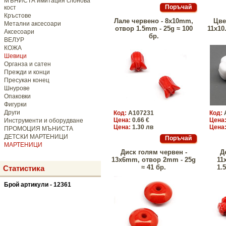
МЪНИСТА имитация слонова
кост
Кръстове
Лале червено - 8x10mm,
Цве
Метални аксесоари
отвор 1.5mm - 25g ≈ 100
11x10
Аксесоари
бр.
ВЕЛУР
КОЖА
Шевици
Органза и сатен
Прежди и конци
Пресукан конец
Шнурове
Опаковки
Фигурки
Други
Код:
A107231
Код:
Цена:
0.66 €
Цена
Инструменти и оборудване
Цена:
1.30 лв
Цена
ПРОМОЦИЯ МЪНИСТА
ДЕТСКИ МАРТЕНИЦИ
МАРТЕНИЦИ
Диск голям червен -
Д
13x6mm, отвор 2mm - 25g
11
≈ 41 бр.
1.
Статистика
Брой артикули - 12361