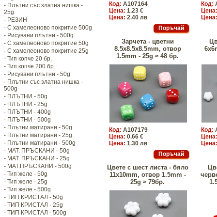
Код:
A107164
Код:
- Плътни със златна нишка -
Цена:
1.23 €
Цена
25g
Цена:
2.40 лв
Цена
- РЕЗИН
- С хамелеоново покритие 500g
- Рисувани плътни - 500g
Зарчета - цветни
Цв
- С хамелеоново покритие 50g
8.5x8.5x8.5mm, отвор
6x6
- С хамелеоново покритие 25g
1.5mm - 25g ≈ 48 бр.
- Тип копче 20 бр.
- Тип копче 200 бр.
- Рисувани плътни - 50g
- Плътни със златна нишка -
500g
- ПЛЪТНИ - 50g
- ПЛЪТНИ - 25g
- ПЛЪТНИ - 400g
- ПЛЪТНИ - 500g
- Плътни матирани - 50g
Код:
A107179
Код:
- Плътни матирани - 25g
Цена:
0.66 €
Цена
- Плътни матирани - 500g
Цена:
1.30 лв
Цена
- МАТ. ПРЪСКАНИ - 50g
- МАТ. ПРЪСКАНИ - 25g
- МАТ.ПРЪСКАНИ - 500g
Цвете с шест листа - бяло
Цв
- Тип желе - 50g
11x10mm, отвор 1.5mm -
черв
- Тип желе - 25g
25g ≈ 79бр.
1.
- Тип желе - 500g
- ТИП КРИСТАЛ - 50g
- ТИП КРИСТАЛ - 25g
- ТИП КРИСТАЛ - 500g