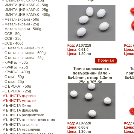
- Гравирани с бяло - 25g
- ИМИТАЦИЯ КАМЪК - 50g
- ИМИТАЦИЯ КАМЪК - 25g
- ИМИТАЦИЯ КАМЪК - 400g
- Метализирани - 50g
- Метализирани - 25g
- Метализирани - 500g
- CCB - 50g
- CCB - 25g
- CCB - 400g
Код:
A107218
Код:
- С метална нишка - 50g
Цена:
0.61 €
Цена
- С метална нишка - 500g
Цена:
1.20 лв
Цена
- С метална нишка - 25g
- КРАКЪЛ - 50g
- КРАКЪЛ - 25g
Топче сплескано с
Т
- КРАКЪЛ - 400g
повърхнини бяло -
пов
- С мъх - 50g
6x4.5mm, отвор 1.3mm -
6x4.
- С мъх - 25g
25g ≈ 305 бр.
- С БРОКАТ - 50g
- С БРОКАТ - 25g
МЪНИСТА дървени
МЪНИСТА метални
МЪНИСТА Фимо
МЪНИСТА Шамбала
МЪНИСТА разделители
МЪНИСТА от естествена кожа
Код:
A107228
Код:
МЪНИСТА стъклени
Цена:
0.66 €
Цена
МЪНИСТА керамични
Цена:
1.30 лв
Цена