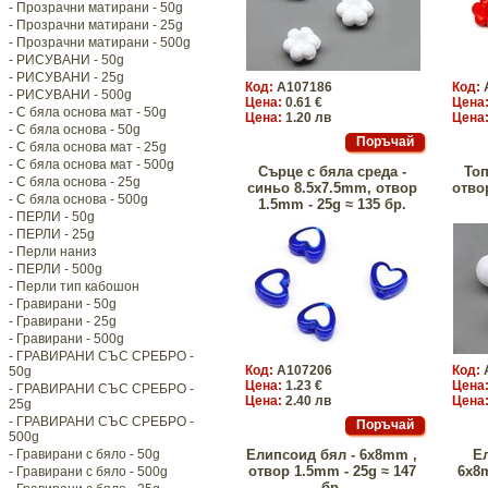
- Прозрачни матирани - 50g
- Прозрачни матирани - 25g
- Прозрачни матирани - 500g
- РИСУВАНИ - 50g
- РИСУВАНИ - 25g
Код:
A107186
Код:
- РИСУВАНИ - 500g
Цена:
0.61 €
Цена
- С бяла основа мат - 50g
Цена:
1.20 лв
Цена
- С бяла основа - 50g
- С бяла основа мат - 25g
- С бяла основа мат - 500g
Сърце с бяла среда -
То
- С бяла основа - 25g
синьо 8.5x7.5mm, отвор
отво
- С бяла основа - 500g
1.5mm - 25g ≈ 135 бр.
- ПЕРЛИ - 50g
- ПЕРЛИ - 25g
- Перли наниз
- ПЕРЛИ - 500g
- Перли тип кабошон
- Гравирани - 50g
- Гравирани - 25g
- Гравирани - 500g
- ГРАВИРАНИ СЪС СРЕБРО -
Код:
A107206
Код:
50g
Цена:
1.23 €
Цена
- ГРАВИРАНИ СЪС СРЕБРО -
Цена:
2.40 лв
Цена
25g
- ГРАВИРАНИ СЪС СРЕБРО -
500g
- Гравирани с бяло - 50g
Елипсоид бял - 6x8mm ,
Е
отвор 1.5mm - 25g ≈ 147
6x8
- Гравирани с бяло - 500g
бр.