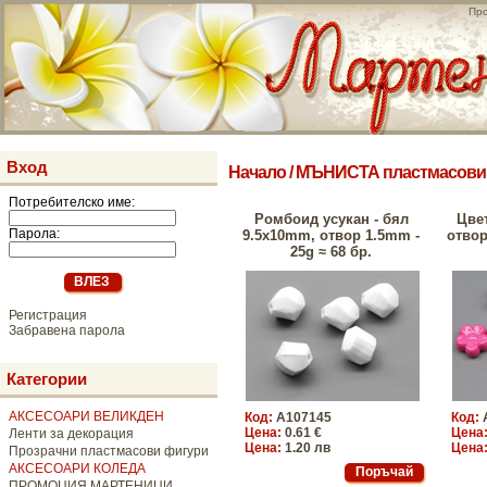
Про
Вход
Начало
/
МЪНИСТА пластмасови
Потребителско име:
Ромбоид усукан - бял
Цве
Парола:
9.5х10mm, отвор 1.5mm -
отвор
25g ≈ 68 бр.
Регистрация
Забравена парола
Категории
АКСЕСОАРИ ВЕЛИКДЕН
Код:
A107145
Код:
Цена:
0.61 €
Цена
Ленти за декорация
Цена:
1.20 лв
Цена
Прозрачни пластмасови фигури
АКСЕСОАРИ КОЛЕДА
ПРОМОЦИЯ МАРТЕНИЦИ