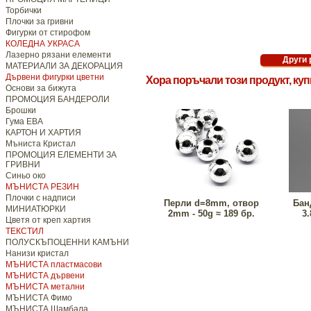
Торбички
Плочки за гривни
Фигурки от стирофом
КОЛЕДНА УКРАСА
Лазерно рязани елементи
МАТЕРИАЛИ ЗА ДЕКОРАЦИЯ
Дървени фигурки цветни
Хора поръчали този продукт, ку
Основи за бижута
ПРОМОЦИЯ БАНДЕРОЛИ
Брошки
Гума ЕВА
КАРТОН И ХАРТИЯ
Мъниста Кристал
ПРОМОЦИЯ ЕЛЕМЕНТИ ЗА
ГРИВНИ
Синьо око
МЪНИСТА РЕЗИН
Плочки с надписи
Перли d=8mm, отвор
Бан
МИНИАТЮРКИ
2mm - 50g ≈ 189 бр.
3
Цветя от креп хартия
ТЕКСТИЛ
ПОЛУСКЪПОЦЕННИ КАМЪНИ
Нанизи кристал
МЪНИСТА пластмасови
МЪНИСТА дървени
МЪНИСТА метални
МЪНИСТА Фимо
МЪНИСТА Шамбала