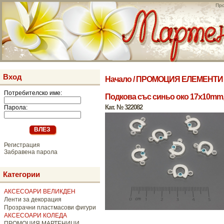
Про
Вход
Начало
/
ПРОМОЦИЯ ЕЛЕМЕНТИ 
Потребителско име:
Подкова със синьо око 17x10mm, 
Кат. № 322082
Парола:
Регистрация
Забравена парола
Категории
АКСЕСОАРИ ВЕЛИКДЕН
Ленти за декорация
Прозрачни пластмасови фигури
АКСЕСОАРИ КОЛЕДА
ПРОМОЦИЯ МАРТЕНИЦИ