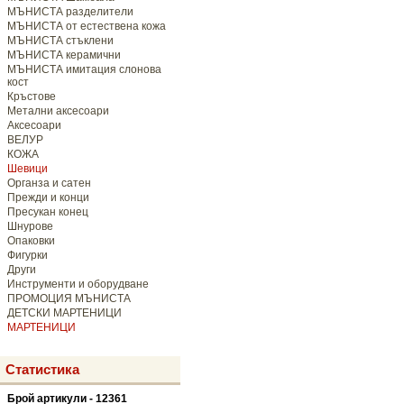
МЪНИСТА разделители
МЪНИСТА от естествена кожа
МЪНИСТА стъклени
МЪНИСТА керамични
МЪНИСТА имитация слонова
кост
Кръстове
Метални аксесоари
Аксесоари
ВЕЛУР
КОЖА
Шевици
Органза и сатен
Прежди и конци
Пресукан конец
Шнурове
Опаковки
Фигурки
Други
Инструменти и оборудване
ПРОМОЦИЯ МЪНИСТА
ДЕТСКИ МАРТЕНИЦИ
МАРТЕНИЦИ
Статистика
Брой артикули - 12361