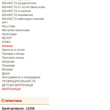
МЪНИСТА разделители
МЪНИСТА от естествена кожа
МЪНИСТА стъклени
МЪНИСТА керамични
МЪНИСТА имитация слонова
кост
Кръстове
Метални аксесоари
Аксесоари
ВЕЛУР
КОЖА
Шевици
Органза и сатен
Прежди и конци
Пресукан конец
Шнурове
Опаковки
Фигурки
Други
Инструменти и оборудване
ПРОМОЦИЯ МЪНИСТА
ДЕТСКИ МАРТЕНИЦИ
МАРТЕНИЦИ
Статистика
Брой артикули - 12356