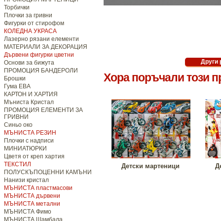
Торбички
Плочки за гривни
Фигурки от стирофом
КОЛЕДНА УКРАСА
Лазерно рязани елементи
МАТЕРИАЛИ ЗА ДЕКОРАЦИЯ
Дървени фигурки цветни
Основи за бижута
ПРОМОЦИЯ БАНДЕРОЛИ
Хора поръчали този п
Брошки
Гума ЕВА
КАРТОН И ХАРТИЯ
Мъниста Кристал
ПРОМОЦИЯ ЕЛЕМЕНТИ ЗА
ГРИВНИ
Синьо око
МЪНИСТА РЕЗИН
Плочки с надписи
МИНИАТЮРКИ
Цветя от креп хартия
ТЕКСТИЛ
Детски мартеници
Д
ПОЛУСКЪПОЦЕННИ КАМЪНИ
Нанизи кристал
МЪНИСТА пластмасови
МЪНИСТА дървени
МЪНИСТА метални
МЪНИСТА Фимо
МЪНИСТА Шамбала