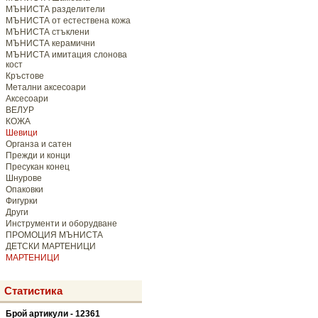
МЪНИСТА разделители
МЪНИСТА от естествена кожа
МЪНИСТА стъклени
МЪНИСТА керамични
МЪНИСТА имитация слонова
кост
Кръстове
Метални аксесоари
Аксесоари
ВЕЛУР
КОЖА
Шевици
Органза и сатен
Прежди и конци
Пресукан конец
Шнурове
Опаковки
Фигурки
Други
Инструменти и оборудване
ПРОМОЦИЯ МЪНИСТА
ДЕТСКИ МАРТЕНИЦИ
МАРТЕНИЦИ
Статистика
Брой артикули - 12361