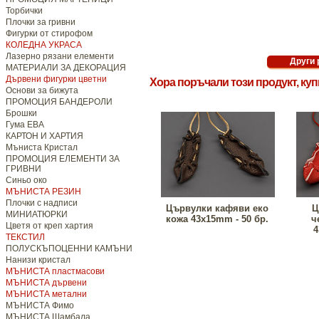
Торбички
Плочки за гривни
Фигурки от стирофом
КОЛЕДНА УКРАСА
Лазерно рязани елементи
МАТЕРИАЛИ ЗА ДЕКОРАЦИЯ
Дървени фигурки цветни
Хора поръчали този продукт, ку
Основи за бижута
ПРОМОЦИЯ БАНДЕРОЛИ
Брошки
Гума ЕВА
КАРТОН И ХАРТИЯ
Мъниста Кристал
ПРОМОЦИЯ ЕЛЕМЕНТИ ЗА
ГРИВНИ
Синьо око
МЪНИСТА РЕЗИН
Плочки с надписи
Цървулки кафяви еко
Ц
МИНИАТЮРКИ
кожа 43x15mm - 50 бр.
ч
Цветя от креп хартия
4
ТЕКСТИЛ
ПОЛУСКЪПОЦЕННИ КАМЪНИ
Нанизи кристал
МЪНИСТА пластмасови
МЪНИСТА дървени
МЪНИСТА метални
МЪНИСТА Фимо
МЪНИСТА Шамбала