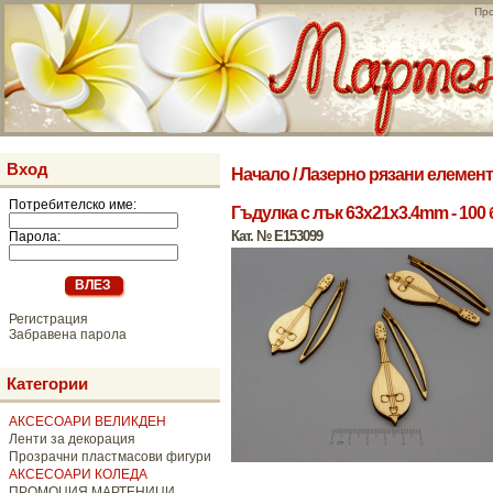
Про
Вход
Начало
/
Лазерно рязани елемен
Потребителско име:
Гъдулка с лък 63x21x3.4mm - 100 
Кат. № E153099
Парола:
Регистрация
Забравена парола
Категории
АКСЕСОАРИ ВЕЛИКДЕН
Ленти за декорация
Прозрачни пластмасови фигури
АКСЕСОАРИ КОЛЕДА
ПРОМОЦИЯ МАРТЕНИЦИ