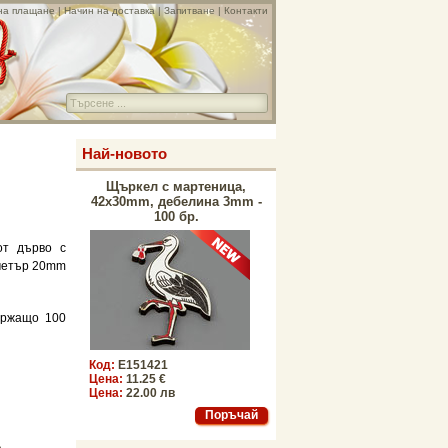
на плащане
|
Начин на доставка
|
Запитване
|
Контакти
Най-новото
Щъркел с мартеница,
42x30mm, дебелина 3mm -
100 бр.
от дърво с
аметър 20mm
ържащо 100
Код:
E151421
Цена:
11.25 €
Цена:
22.00 лв