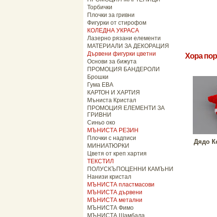
Торбички
Плочки за гривни
Фигурки от стирофом
КОЛЕДНА УКРАСА
Лазерно рязани елементи
МАТЕРИАЛИ ЗА ДЕКОРАЦИЯ
Дървени фигурки цветни
Хора пор
Основи за бижута
ПРОМОЦИЯ БАНДЕРОЛИ
Брошки
Гума ЕВА
КАРТОН И ХАРТИЯ
Мъниста Кристал
ПРОМОЦИЯ ЕЛЕМЕНТИ ЗА
ГРИВНИ
Синьо око
МЪНИСТА РЕЗИН
Плочки с надписи
Дядо К
МИНИАТЮРКИ
Цветя от креп хартия
ТЕКСТИЛ
ПОЛУСКЪПОЦЕННИ КАМЪНИ
Нанизи кристал
МЪНИСТА пластмасови
МЪНИСТА дървени
МЪНИСТА метални
МЪНИСТА Фимо
МЪНИСТА Шамбала