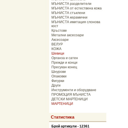
МЪНИСТА разделители
МЪНИСТА от естествена кожа
МЪНИСТА стъклени
МЪНИСТА керамични
МЪНИСТА имитация слонова
кост
Кръстове
Метални аксесоари
Аксесоари
ВЕЛУР
КОЖА
Шевици
Органза и сатен
Прежди и конци
Пресукан конец
Шнурове
Опаковки
Фигурки
Други
Инструменти и оборудване
ПРОМОЦИЯ МЪНИСТА
ДЕТСКИ МАРТЕНИЦИ
МАРТЕНИЦИ
Статистика
Брой артикули - 12361