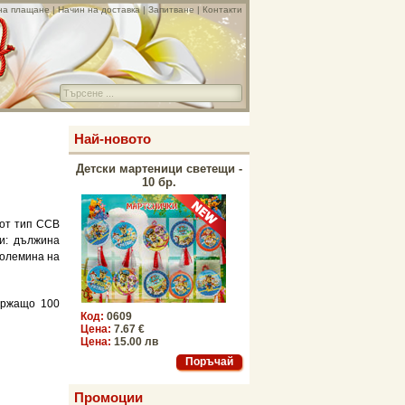
на плащане
|
Начин на доставка
|
Запитване
|
Контакти
Най-новото
Детски мартеници светещи -
10 бр.
от тип CCB
и: дължина
олемина на
ържащо 100
Код:
0609
Цена:
7.67 €
Цена:
15.00 лв
Промоции