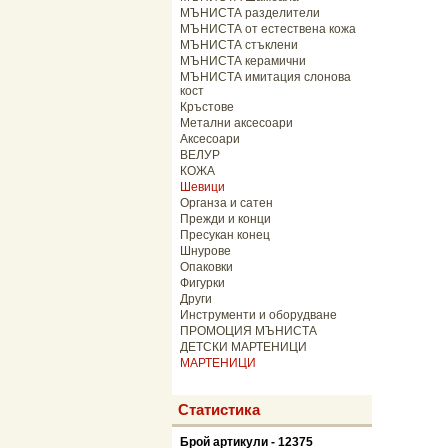
МЪНИСТА разделители
МЪНИСТА от естествена кожа
МЪНИСТА стъклени
МЪНИСТА керамични
МЪНИСТА имитация слонова
кост
Кръстове
Метални аксесоари
Аксесоари
ВЕЛУР
КОЖА
Шевици
Органза и сатен
Прежди и конци
Пресукан конец
Шнурове
Опаковки
Фигурки
Други
Инструменти и оборудване
ПРОМОЦИЯ МЪНИСТА
ДЕТСКИ МАРТЕНИЦИ
МАРТЕНИЦИ
Статистика
Брой артикули - 12375