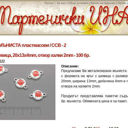
Проект
|
За нас
|
Общи условия
|
Начин на поръчка
|
Начин 
МЪНИСТА пластмасови
/
CCB - 2
евица, 20x13x4mm, отвор халки 2mm - 100 бр.
122
Описание:
Предлагаме Ви метализирани мъниста 
с формата на кръг с шевица с размер
20mm, ширина 13mm, дебелина 4mm и г
отвора на халките 2mm.
Продуктът представлява пакетче съд
бр. мъниста. Обявената цена е за пакет.