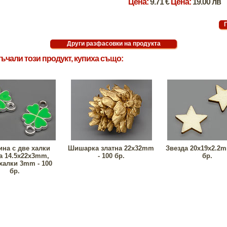
Цена:
9.71 €
Цена:
19.00 лв
ъчали този продукт, купиха също:
ина с две халки
Шишарка златна 22x32mm
Звезда 20x19x2.2m
а 14.5x22x3mm,
- 100 бр.
бр.
халки 3mm - 100
бр.