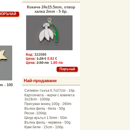
Кокиче 24x15.5mm, отвор
халка 2mm - 5 бр.
Код:
322086
Цена:
1.28 €
0.92 €
Цена:
2.50 лв
1.80 лв
Най-продавани
m - 100
Силикон тънък 0.7x27cm - 1бр.
Картончета - черни с кокичета
3x19cm - 100бр.
Пресукан конец 100g - 260m
Вълна филц - бяла - 50g
Ресни -100бр.
Шнур кръгъл 1.5mm - 50m
Вълна филц - червена - 50g
Куки бели - 15cm - 10бр.