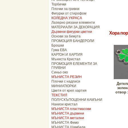
Торбички
Плочки за гривни
Фигурки от стирофом
КОЛЕДНА УКРАСА
Лазерно рязани елементи
МАТЕРИАЛИ ЗА ДЕКОРАЦИЯ
Дървени фигурки цветни
Хора пор
Основи за бижута
ПРОМОЦИЯ БАНДЕРОЛИ
Брошки
Гума ЕВА
КАРТОН И ХАРТИЯ
Мъниста Кристал
ПРОМОЦИЯ ЕЛЕМЕНТИ ЗА
ГРИВНИ
Синьо око
МЪНИСТА РЕЗИН
Плочки с надписи
Детел
МИНИАТЮРКИ
зелен
Цветя от креп хартия
отвор 
ТЕКСТИЛ
ПОЛУСКЪПОЦЕННИ КАМЪНИ
Нанизи кристал
МЪНИСТА пластмасови
МЪНИСТА дървени
МЪНИСТА метални
МЪНИСТА Фимо
МЪНИСТА Шамбала