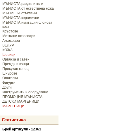
МЪНИСТА разделители
МЪНИСТА от естествена кожа
МЪНИСТА стъклени
МЪНИСТА керамични
МЪНИСТА имитация слонова
кост
Кръстове
Метални аксесоари
Аксесоари
ВЕЛУР
КОЖА
Шевици
Органза и сатен
Прежди и конци
Пресукан конец
Шнурове
Опаковки
Фигурки
Други
Инструменти и оборудване
ПРОМОЦИЯ МЪНИСТА
ДЕТСКИ МАРТЕНИЦИ
МАРТЕНИЦИ
Статистика
Брой артикули - 12361