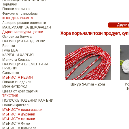
Торбички
Плочки за гривни
Фигурки от стирофом
КОЛЕДНА УКРАСА
Лазерно рязани елементи
МАТЕРИАЛИ ЗА ДЕКОРАЦИЯ
Дървени фигурки цветни
Хора поръчали този продукт, ку
Основи за бижута
ПРОМОЦИЯ БАНДЕРОЛИ
Брошки
Гума ЕВА
КАРТОН И ХАРТИЯ
Мъниста Кристал
ПРОМОЦИЯ ЕЛЕМЕНТИ ЗА
ГРИВНИ
Синьо око
МЪНИСТА РЕЗИН
Плочки с надписи
Шнур 5-6mm - 25m
Ро
МИНИАТЮРКИ
1
Цветя от креп хартия
ТЕКСТИЛ
ПОЛУСКЪПОЦЕННИ КАМЪНИ
Нанизи кристал
МЪНИСТА пластмасови
МЪНИСТА дървени
МЪНИСТА метални
МЪНИСТА Фимо
МЪНИСТА Шамбала