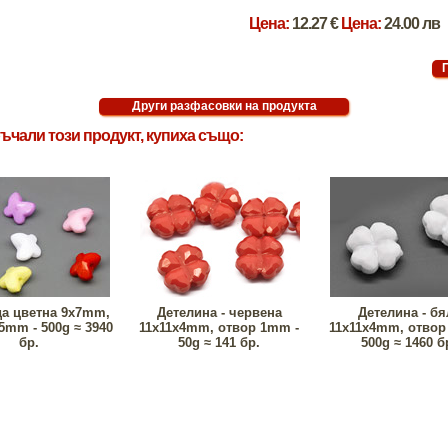
Цена:
12.27 €
Цена:
24.00 лв
ъчали този продукт, купиха също:
а цветна 9х7mm,
Детелина - червена
Детелина - бя
5mm - 500g ≈ 3940
11х11х4mm, отвор 1mm -
11х11х4mm, отвор
бр.
50g ≈ 141 бр.
500g ≈ 1460 б