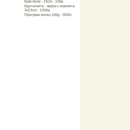
Куки бели - 15cm - 10бр.
Картончета - черни с кокичета
3x23cm - 100бр.
Пресукан конец 100g - 300m