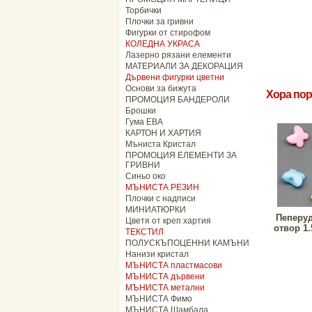
Торбички
Плочки за гривни
Фигурки от стирофом
КОЛЕДНА УКРАСА
Лазерно рязани елементи
МАТЕРИАЛИ ЗА ДЕКОРАЦИЯ
Дървени фигурки цветни
Основи за бижута
Хора пор
ПРОМОЦИЯ БАНДЕРОЛИ
Брошки
Гума ЕВА
КАРТОН И ХАРТИЯ
Мъниста Кристал
ПРОМОЦИЯ ЕЛЕМЕНТИ ЗА
ГРИВНИ
Синьо око
МЪНИСТА РЕЗИН
Плочки с надписи
МИНИАТЮРКИ
Пеперуд
Цветя от креп хартия
отвор 1.
ТЕКСТИЛ
ПОЛУСКЪПОЦЕННИ КАМЪНИ
Нанизи кристал
МЪНИСТА пластмасови
МЪНИСТА дървени
МЪНИСТА метални
МЪНИСТА Фимо
МЪНИСТА Шамбала