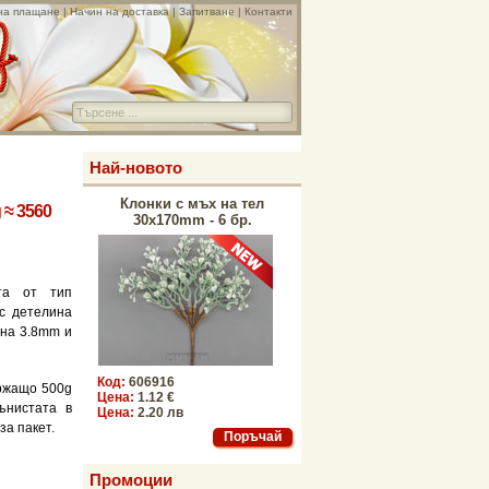
на плащане
|
Начин на доставка
|
Запитване
|
Контакти
Най-новото
Клонки с мъх на тел
 ≈ 3560
30x170mm - 6 бр.
та от тип
с детелина
ина 3.8mm и
Код:
606916
ржащо 500g
Цена:
1.12 €
ънистата в
Цена:
2.20 лв
за пакет.
Промоции