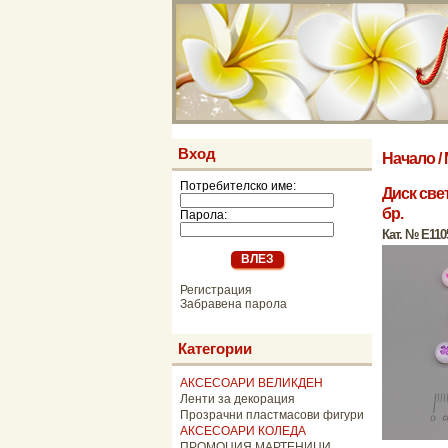
Вход
Начало
/
Потребителско име:
Диск све
бр.
Парола:
Кат. № E110
Регистрация
Забравена парола
Категории
АКСЕСОАРИ ВЕЛИКДЕН
Ленти за декорация
Прозрачни пластмасови фигури
АКСЕСОАРИ КОЛЕДА
ПРОМОЦИЯ МАРТЕНИЦИ