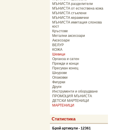
МЪНИСТА разделители
МЪНИСТА от естествена кожа
МЪНИСТА стъклени
МЪНИСТА керамични
МЪНИСТА имитация слонова
кост
Кръстове
Метални аксесоари
Аксесоари
ВЕЛУР
КОЖА
Шевици
Органза и сатен
Прежди и конци
Пресукан конец
Шнурове
Опаковки
Фигурки
Други
Инструменти и оборудване
ПРОМОЦИЯ МЪНИСТА
ДЕТСКИ МАРТЕНИЦИ
МАРТЕНИЦИ
Статистика
Брой артикули - 12361