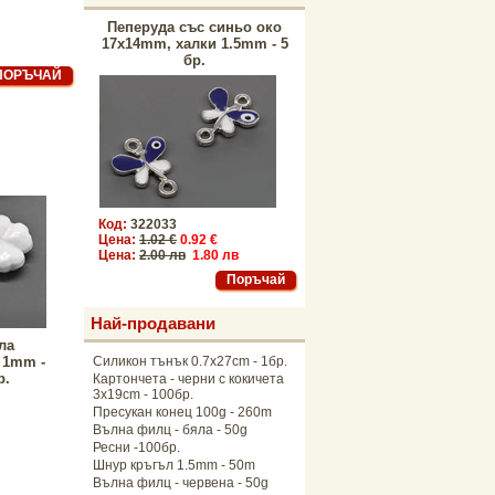
Пеперуда със синьо око
17x14mm, халки 1.5mm - 5
бр.
Код:
322033
Цена:
1.02 €
0.92 €
Цена:
2.00 лв
1.80 лв
Най-продавани
ла
 1mm -
Силикон тънък 0.7x27cm - 1бр.
р.
Картончета - черни с кокичета
3x19cm - 100бр.
Пресукан конец 100g - 260m
Вълна филц - бяла - 50g
Ресни -100бр.
Шнур кръгъл 1.5mm - 50m
Вълна филц - червена - 50g