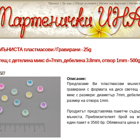
Проект
|
За нас
|
Общи условия
|
Начин на поръчка
|
Начин 
МЪНИСТА пластмасови
/
Гравирани - 25g
тещ с детелина микс d=7mm, дебелина 3.8mm, отвор 1mm - 500g
527
Описание:
Предлагаме Ви пластмасови мънис
гравирани с формата на диск светещ 
микс с размери: диаметър 7mm, дебел
размер на отвора 1mm.
Продуктът представлява пакетче съдъ
мъниста. Приблизителият брой на м
един пакет е 3560 бр. Обявената цена е 