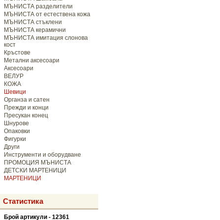
МЪНИСТА разделители
МЪНИСТА от естествена кожа
МЪНИСТА стъклени
МЪНИСТА керамични
МЪНИСТА имитация слонова
кост
Кръстове
Метални аксесоари
Аксесоари
ВЕЛУР
КОЖА
Шевици
Органза и сатен
Прежди и конци
Пресукан конец
Шнурове
Опаковки
Фигурки
Други
Инструменти и оборудване
ПРОМОЦИЯ МЪНИСТА
ДЕТСКИ МАРТЕНИЦИ
МАРТЕНИЦИ
Статистика
Брой артикули - 12361