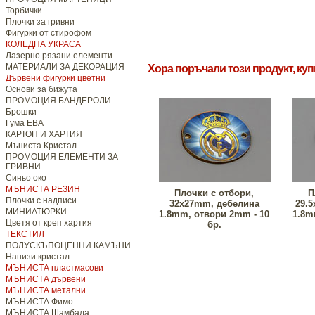
Торбички
Плочки за гривни
Фигурки от стирофом
КОЛЕДНА УКРАСА
Лазерно рязани елементи
МАТЕРИАЛИ ЗА ДЕКОРАЦИЯ
Хора поръчали този продукт, ку
Дървени фигурки цветни
Основи за бижута
ПРОМОЦИЯ БАНДЕРОЛИ
Брошки
Гума ЕВА
КАРТОН И ХАРТИЯ
Мъниста Кристал
ПРОМОЦИЯ ЕЛЕМЕНТИ ЗА
ГРИВНИ
Синьо око
МЪНИСТА РЕЗИН
Плочки с отбори,
П
Плочки с надписи
32x27mm, дебелина
29.
МИНИАТЮРКИ
1.8mm, отвори 2mm - 10
1.8m
Цветя от креп хартия
бр.
ТЕКСТИЛ
ПОЛУСКЪПОЦЕННИ КАМЪНИ
Нанизи кристал
МЪНИСТА пластмасови
МЪНИСТА дървени
МЪНИСТА метални
МЪНИСТА Фимо
МЪНИСТА Шамбала