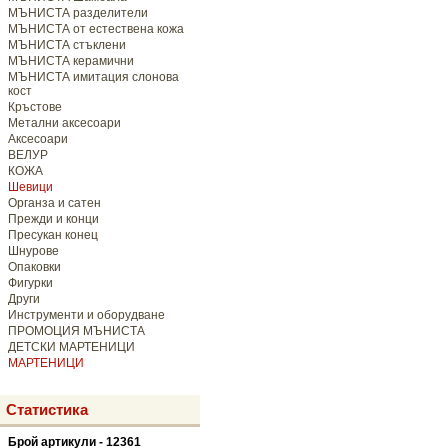
МЪНИСТА разделители
МЪНИСТА от естествена кожа
МЪНИСТА стъклени
МЪНИСТА керамични
МЪНИСТА имитация слонова
кост
Кръстове
Метални аксесоари
Аксесоари
ВЕЛУР
КОЖА
Шевици
Органза и сатен
Прежди и конци
Пресукан конец
Шнурове
Опаковки
Фигурки
Други
Инструменти и оборудване
ПРОМОЦИЯ МЪНИСТА
ДЕТСКИ МАРТЕНИЦИ
МАРТЕНИЦИ
Статистика
Брой артикули - 12361