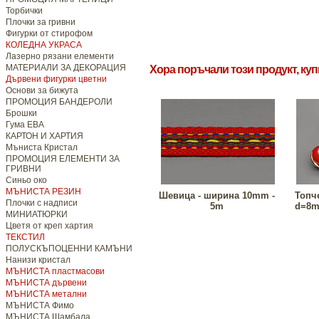
Торбички
Плочки за гривни
Фигурки от стирофом
КОЛЕДНА УКРАСА
Лазерно рязани елементи
МАТЕРИАЛИ ЗА ДЕКОРАЦИЯ
Хора поръчали този продукт, ку
Дървени фигурки цветни
Основи за бижута
ПРОМОЦИЯ БАНДЕРОЛИ
Брошки
Гума ЕВА
КАРТОН И ХАРТИЯ
Мъниста Кристал
ПРОМОЦИЯ ЕЛЕМЕНТИ ЗА
ГРИВНИ
Синьо око
МЪНИСТА РЕЗИН
Шевица - ширина 10mm -
Топч
Плочки с надписи
5m
d=8m
МИНИАТЮРКИ
Цветя от креп хартия
ТЕКСТИЛ
ПОЛУСКЪПОЦЕННИ КАМЪНИ
Нанизи кристал
МЪНИСТА пластмасови
МЪНИСТА дървени
МЪНИСТА метални
МЪНИСТА Фимо
МЪНИСТА Шамбала