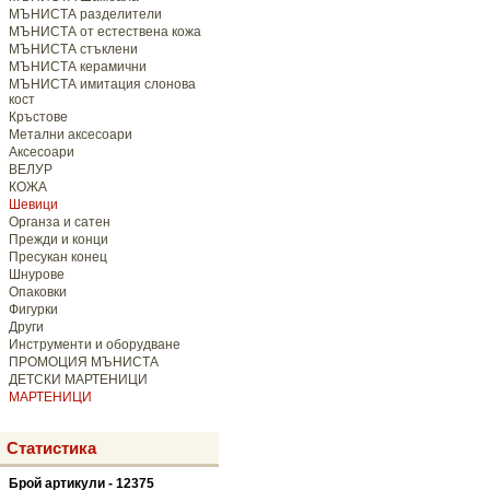
МЪНИСТА разделители
МЪНИСТА от естествена кожа
МЪНИСТА стъклени
МЪНИСТА керамични
МЪНИСТА имитация слонова
кост
Кръстове
Метални аксесоари
Аксесоари
ВЕЛУР
КОЖА
Шевици
Органза и сатен
Прежди и конци
Пресукан конец
Шнурове
Опаковки
Фигурки
Други
Инструменти и оборудване
ПРОМОЦИЯ МЪНИСТА
ДЕТСКИ МАРТЕНИЦИ
МАРТЕНИЦИ
Статистика
Брой артикули - 12375