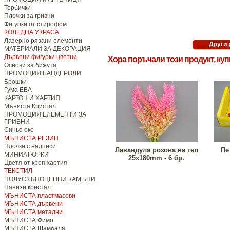
Торбички
Плочки за гривни
Фигурки от стирофом
КОЛЕДНА УКРАСА
Лазерно рязани елементи
МАТЕРИАЛИ ЗА ДЕКОРАЦИЯ
Дървени фигурки цветни
Хора поръчали този продукт, ку
Основи за бижута
ПРОМОЦИЯ БАНДЕРОЛИ
Брошки
Гума ЕВА
КАРТОН И ХАРТИЯ
Мъниста Кристал
ПРОМОЦИЯ ЕЛЕМЕНТИ ЗА
ГРИВНИ
Синьо око
МЪНИСТА РЕЗИН
Плочки с надписи
Лавандула розова на тел
Пе
МИНИАТЮРКИ
25x180mm - 6 бр.
Цветя от креп хартия
ТЕКСТИЛ
ПОЛУСКЪПОЦЕННИ КАМЪНИ
Нанизи кристал
МЪНИСТА пластмасови
МЪНИСТА дървени
МЪНИСТА метални
МЪНИСТА Фимо
МЪНИСТА Шамбала