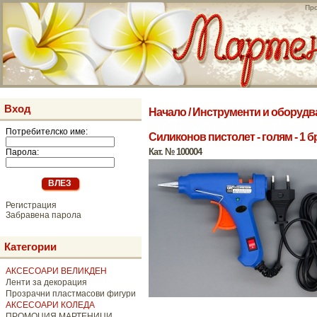
Про
Вход
Начало
/
Инструменти и оборудв
Потребителско име:
Силиконов пистолет - голям - 1 бр
Кат. № 100004
Парола:
Регистрация
Забравена парола
Категории
АКСЕСОАРИ ВЕЛИКДЕН
Ленти за декорация
Прозрачни пластмасови фигури
АКСЕСОАРИ КОЛЕДА
ПРОМОЦИЯ МАРТЕНИЦИ