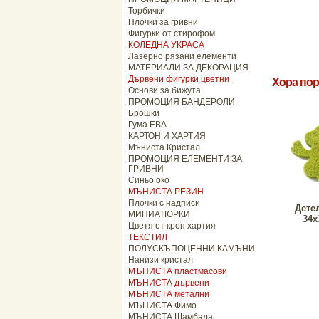
Торбички
Плочки за гривни
Фигурки от стирофом
КОЛЕДНА УКРАСА
Лазерно рязани елементи
МАТЕРИАЛИ ЗА ДЕКОРАЦИЯ
Дървени фигурки цветни
Хора пор
Основи за бижута
ПРОМОЦИЯ БАНДЕРОЛИ
Брошки
Гума ЕВА
КАРТОН И ХАРТИЯ
Мъниста Кристал
ПРОМОЦИЯ ЕЛЕМЕНТИ ЗА
ГРИВНИ
Синьо око
МЪНИСТА РЕЗИН
Плочки с надписи
Дете
МИНИАТЮРКИ
34х
Цветя от креп хартия
ТЕКСТИЛ
ПОЛУСКЪПОЦЕННИ КАМЪНИ
Нанизи кристал
МЪНИСТА пластмасови
МЪНИСТА дървени
МЪНИСТА метални
МЪНИСТА Фимо
МЪНИСТА Шамбала