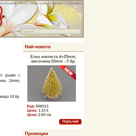
на плащане
|
Начин на доставка
|
Запитване
|
Контакти
Най-новото
Елха златиста d=25mm,
височина 65mm - 5 бр.
от дърво с
ина 24mm,
жащо 10 бр.
Код:
606513
Цена:
1.33 €
Цена:
2.60 лв
Промоции