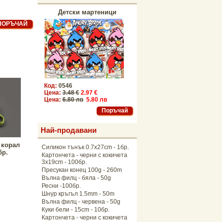
Детски мартеници
Код:
0546
Цена:
3.48 €
2.97 €
Цена:
6.80 лв
5.80 лв
Най-продавани
 корал
Силикон тънък 0.7x27cm - 1бр.
бр.
Картончета - черни с кокичета
3x19cm - 100бр.
Пресукан конец 100g - 260m
Вълна филц - бяла - 50g
Ресни -100бр.
Шнур кръгъл 1.5mm - 50m
Вълна филц - червена - 50g
Куки бели - 15cm - 10бр.
Картончета - черни с кокичета