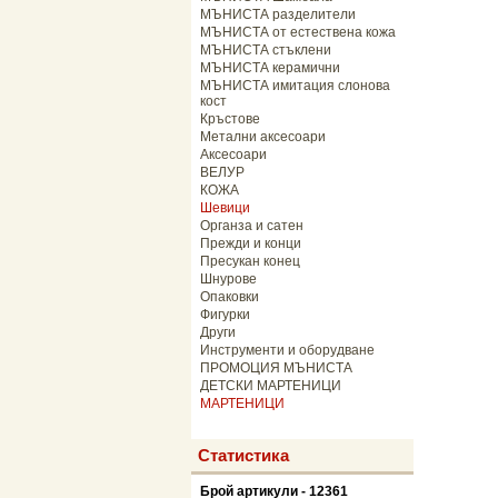
МЪНИСТА разделители
МЪНИСТА от естествена кожа
МЪНИСТА стъклени
МЪНИСТА керамични
МЪНИСТА имитация слонова
кост
Кръстове
Метални аксесоари
Аксесоари
ВЕЛУР
КОЖА
Шевици
Органза и сатен
Прежди и конци
Пресукан конец
Шнурове
Опаковки
Фигурки
Други
Инструменти и оборудване
ПРОМОЦИЯ МЪНИСТА
ДЕТСКИ МАРТЕНИЦИ
МАРТЕНИЦИ
Статистика
Брой артикули - 12361