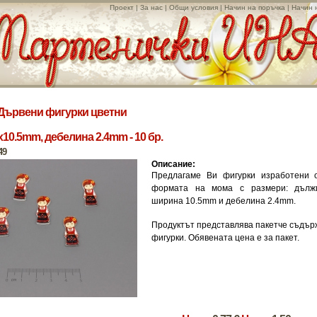
Проект
|
За нас
|
Общи условия
|
Начин на поръчка
|
Начин 
Дървени фигурки цветни
x10.5mm, дебелина 2.4mm - 10 бр.
49
Описание:
Предлагаме Ви фигурки изработени 
формата на момa с размери: дълж
ширина 10.5mm и дебелина 2.4mm.
Продуктът представлява пакетче съдър
фигурки. Обявената цена е за пакет.