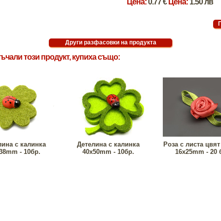
Цена:
0.77 €
Цена:
1.50 лв
ъчали този продукт, купиха също:
лина с калинка
Детелина с калинка
Роза с листа цвят
38mm - 10бр.
40x50mm - 10бр.
16x25mm - 20 