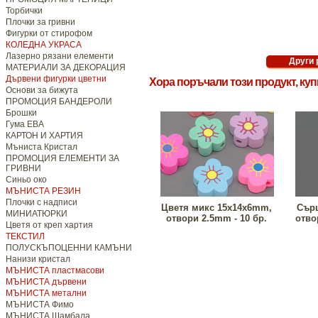
Торбички
Плочки за гривни
Фигурки от стирофом
КОЛЕДНА УКРАСА
Лазерно рязани елементи
МАТЕРИАЛИ ЗА ДЕКОРАЦИЯ
Дървени фигурки цветни
Хора поръчали този продукт, ку
Основи за бижута
ПРОМОЦИЯ БАНДЕРОЛИ
Брошки
Гума ЕВА
КАРТОН И ХАРТИЯ
Мъниста Кристал
ПРОМОЦИЯ ЕЛЕМЕНТИ ЗА
ГРИВНИ
Синьо око
МЪНИСТА РЕЗИН
Плочки с надписи
Цветя микс 15x14x6mm,
Сърц
МИНИАТЮРКИ
отвори 2.5mm - 10 бр.
отво
Цветя от креп хартия
ТЕКСТИЛ
ПОЛУСКЪПОЦЕННИ КАМЪНИ
Нанизи кристал
МЪНИСТА пластмасови
МЪНИСТА дървени
МЪНИСТА метални
МЪНИСТА Фимо
МЪНИСТА Шамбала