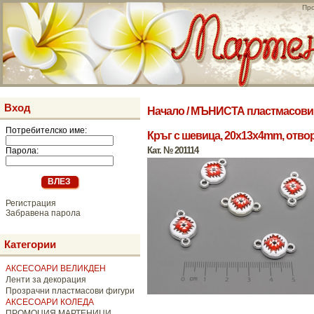
Про
Вход
Начало
/
МЪНИСТА пластмасови
Потребителско име:
Кръг с шевица, 20x13x4mm, отвор
Кат. № 201114
Парола:
Регистрация
Забравена парола
Категории
АКСЕСОАРИ ВЕЛИКДЕН
Ленти за декорация
Прозрачни пластмасови фигури
АКСЕСОАРИ КОЛЕДА
ПРОМОЦИЯ МАРТЕНИЦИ