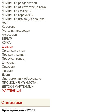
МЪНИСТА разделители
МЪНИСТА от естествена кожа
МЪНИСТА стъклени
МЪНИСТА керамични
МЪНИСТА имитация слонова
кост
Кръстове
Метални аксесоари
Аксесоари
ВЕЛУР
КОЖА
Шевици
Органза и сатен
Прежди и конци
Пресукан конец
Шнурове
Опаковки
Фигурки
Други
Инструменти и оборудване
ПРОМОЦИЯ МЪНИСТА
ДЕТСКИ МАРТЕНИЦИ
МАРТЕНИЦИ
Статистика
Брой артикули - 12361