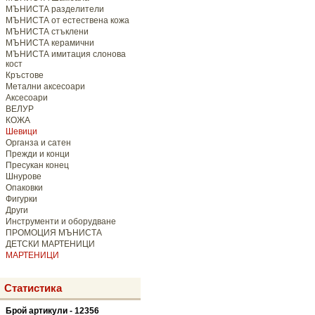
МЪНИСТА разделители
МЪНИСТА от естествена кожа
МЪНИСТА стъклени
МЪНИСТА керамични
МЪНИСТА имитация слонова
кост
Кръстове
Метални аксесоари
Аксесоари
ВЕЛУР
КОЖА
Шевици
Органза и сатен
Прежди и конци
Пресукан конец
Шнурове
Опаковки
Фигурки
Други
Инструменти и оборудване
ПРОМОЦИЯ МЪНИСТА
ДЕТСКИ МАРТЕНИЦИ
МАРТЕНИЦИ
Статистика
Брой артикули - 12356