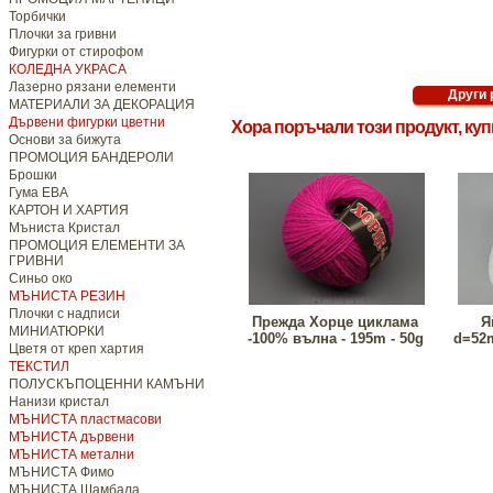
Торбички
Плочки за гривни
Фигурки от стирофом
КОЛЕДНА УКРАСА
Лазерно рязани елементи
МАТЕРИАЛИ ЗА ДЕКОРАЦИЯ
Дървени фигурки цветни
Хора поръчали този продукт, ку
Основи за бижута
ПРОМОЦИЯ БАНДЕРОЛИ
Брошки
Гума ЕВА
КАРТОН И ХАРТИЯ
Мъниста Кристал
ПРОМОЦИЯ ЕЛЕМЕНТИ ЗА
ГРИВНИ
Синьо око
МЪНИСТА РЕЗИН
Плочки с надписи
Прежда Хорце циклама
Я
МИНИАТЮРКИ
-100% вълна - 195m - 50g
d=52
Цветя от креп хартия
ТЕКСТИЛ
ПОЛУСКЪПОЦЕННИ КАМЪНИ
Нанизи кристал
МЪНИСТА пластмасови
МЪНИСТА дървени
МЪНИСТА метални
МЪНИСТА Фимо
МЪНИСТА Шамбала