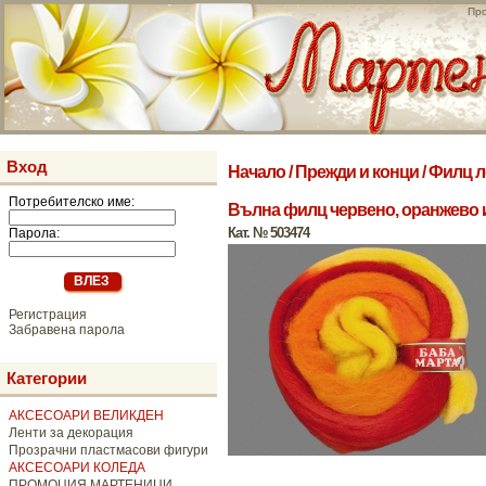
Про
Вход
Начало
/
Прежди и конци
/
Филц л
Потребителско име:
Вълна филц червено, оранжево и
Кат. № 503474
Парола:
Регистрация
Забравена парола
Категории
АКСЕСОАРИ ВЕЛИКДЕН
Ленти за декорация
Прозрачни пластмасови фигури
АКСЕСОАРИ КОЛЕДА
ПРОМОЦИЯ МАРТЕНИЦИ