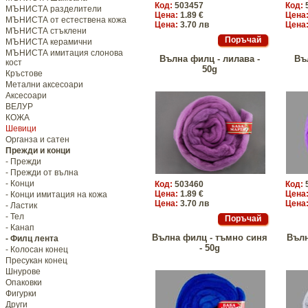
Код:
503457
Код:
МЪНИСТА разделители
Цена:
1.89 €
Цена
МЪНИСТА от естествена кожа
Цена:
3.70 лв
Цена
МЪНИСТА стъклени
МЪНИСТА керамични
МЪНИСТА имитация слонова
Вълна филц - лилава -
Въ
кост
50g
Кръстове
Метални аксесоари
Аксесоари
ВЕЛУР
КОЖА
Шевици
Органза и сатен
Прежди и конци
- Прежди
- Прежди от вълна
- Конци
Код:
503460
Код:
Цена:
1.89 €
Цена
- Конци имитация на кожа
Цена:
3.70 лв
Цена
- Ластик
- Тел
- Канап
Вълна филц - тъмно синя
Вълн
- Филц лента
- 50g
- Колосан конец
Пресукан конец
Шнурове
Опаковки
Фигурки
Други