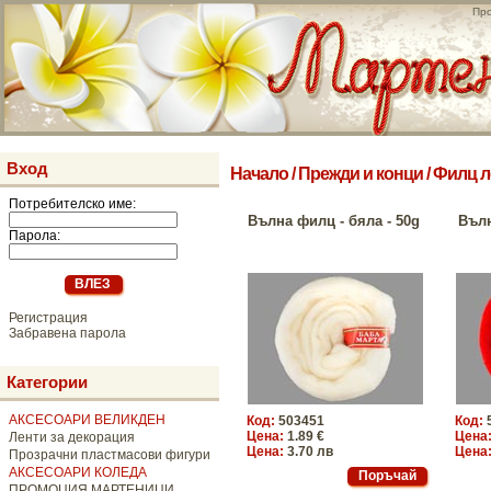
Про
Вход
Начало
/
Прежди и конци
/
Филц л
Потребителско име:
Вълна филц - бяла - 50g
Вълн
Парола:
Регистрация
Забравена парола
Категории
АКСЕСОАРИ ВЕЛИКДЕН
Код:
503451
Код:
Цена:
1.89 €
Цена
Ленти за декорация
Цена:
3.70 лв
Цена
Прозрачни пластмасови фигури
АКСЕСОАРИ КОЛЕДА
ПРОМОЦИЯ МАРТЕНИЦИ