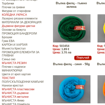
Вълна филц - тъмно
Вълна
Торбички
зелена
Плочки за гривни
Фигурки от стирофом
КОЛЕДНА УКРАСА
Лазерно рязани елементи
МАТЕРИАЛИ ЗА ДЕКОРАЦИЯ
Дървени фигурки цветни
Основи за бижута
ПРОМОЦИЯ БАНДЕРОЛИ
Брошки
Гума ЕВА
КАРТОН И ХАРТИЯ
Код:
503454
Код:
Мъниста Кристал
Цена:
1.89 €
Цена
ПРОМОЦИЯ ЕЛЕМЕНТИ ЗА
Цена:
3.70 лв
Цена
ГРИВНИ
Синьо око
МЪНИСТА РЕЗИН
Вълна филц - синя - 50g
Вълн
Плочки с надписи
МИНИАТЮРКИ
Цветя от креп хартия
ТЕКСТИЛ
ПОЛУСКЪПОЦЕННИ КАМЪНИ
Нанизи кристал
МЪНИСТА пластмасови
МЪНИСТА дървени
МЪНИСТА метални
МЪНИСТА Фимо
МЪНИСТА Шамбала