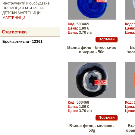
Инструменти и оборудване
ПРОМОЦИЯ МЪНИСТА
ДЕТСКИ МАРТЕНИЦИ
МАРТЕНИЦИ
Код:
503465
Код:
Цена:
1.89 €
Цена
Статистика
Цена:
3.70 лв
Цена
Брой артикули - 12361
Вълна филц - бяло, сиво
Въ
и черно - 50g
зел
Код:
503468
Код:
Цена:
1.89 €
Цена
Цена:
3.70 лв
Цена
Вълна филц - меланж -
Въл
50g
оран