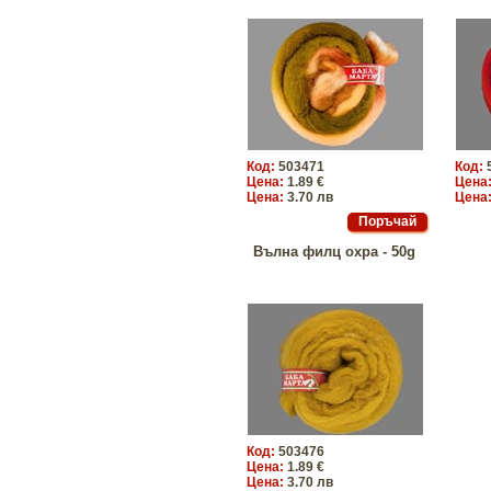
Код:
503471
Код:
Цена:
1.89 €
Цена
Цена:
3.70 лв
Цена
Вълна филц охра - 50g
Код:
503476
Цена:
1.89 €
Цена:
3.70 лв